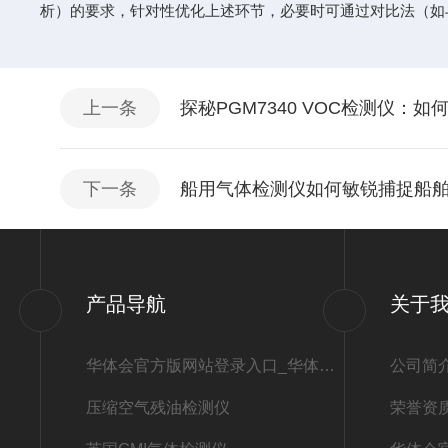
析）的要求，针对性优化上述环节，必要时可通过对比法（如
上一条
探秘PGM7340 VOC检测仪
下一条
船用气体检测仪如何敏锐捕捉船
产品导航
关于
华体会官方版网站登录入口_华体会（中国）
公司简
压缩空气残油检测仪
荣誉资