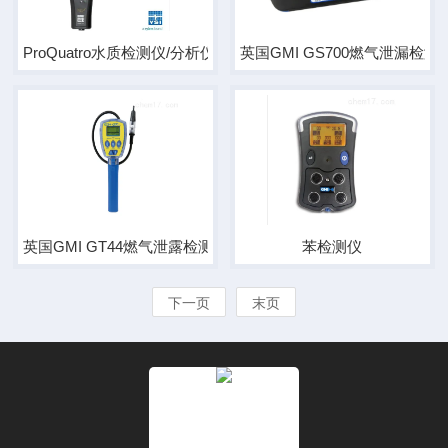
ProQuatro水质检测仪/分析仪 三夫合众
英国GMI GS700燃气泄漏检测
英国GMI GT44燃气泄露检测仪
苯检测仪
下一页
末页