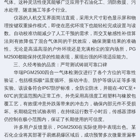
气体。这种灵活性使其能够广泛应用于石油化工、消防救援、污
水处理、隧道施工等多个行业。
仪器的人机交互界面简洁直观，采用大尺寸彩色显示屏和物
理按键双重操作模式，即使在恶劣环境下也能轻松完成设置与读
数。自动校准功能减少了人工干预的需求，而交叉敏感性补偿算
法则有效降低了混合气体间的干扰效应，确保测量结果的准确
性。无论是高温高湿的户外环境还是充满粉尘的室内场所，PG
M2500都能保持优异的性能表现，展现出强的环境适应能力。
三、久经考验的品质：严苛测试铸就可靠口碑
华瑞PGM2500四合一气体检测仪进行了各个方位的可靠性
验证，包括模拟极*温度循环、振动冲击、防护等级认证等多项
实验。该设备符合IP67防护标准，全防尘防水，并能在-40℃至+
60℃的宽温范围内正常工作。外壳采用高强度工程塑料与橡胶包
覆工艺，有效缓冲意外跌落带来的冲击力，确保内部元件不受损
坏。长期稳定性试验表明，在持续运行数千小时后，传感器漂移
仍控制在极小范围内，保证了长期使用的可信度。
许多用户反馈显示，PGM2500在实际使用中表现出色。某
石化企业将其部署于易燃易爆区域后，成功预警多次微量泄漏事