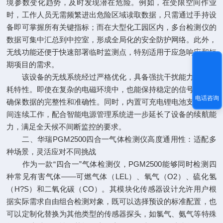
境参数变化趋势，及时发现潜在危险。例如，在受限空间作业
时，工作人员无需频繁进出危险区域读取数据，只需通过手持设
备即可掌握所有关键指标；而在大型化工园区内，多台检测仪的
数据可集中汇总到中控室，形成全局化的安全防护网络。此外，
无线功能还便于快速部署临时监测点，特别适用于应急响应和短
期项目的需求。
该设备的无线系统经过严格优化，具备强抗干扰能力和低功
耗特性。即使在复杂的电磁环境中，也能保持稳定的信号传输，
电话咨询
确保数据的完整性和准确性。同时，内置可充电锂电池支持长时
间连续工作，配合智能电源管理系统进一步延长了设备的续航能
力，满足全天候不间断监控的要求。
二、
华瑞PGM2500四合一气体检测仪
高度通用性：适配多
种场景，灵活应对不同挑战
作为一款“四合一”气体检测仪，PGM2500能够同时检测四
种常见有害气体——可燃气体（LEL）、氧气（O2）、硫化氢
（H?S）和二氧化碳（CO）。其模块化传感器设计允许用户根
据实际需求自由组合检测对象，既可以选择预设的标准配置，也
可以定制化替换为其他类型的传感器探头，如氯气、氨气等特殊