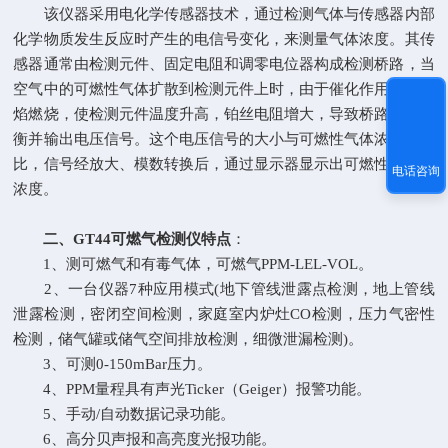
该仪器采用电化学传感器技术，通过检测气体与传感器内部
化学物质发生反应时产生的电信号变化，来测量气体浓度。其传
感器通常由检测元件、固定电阻和调零电位器构成检测桥路，当
空气中的可燃性气体扩散到检测元件上时，由于催化作用产生无
焰燃烧，使检测元件温度升高，铂丝电阻增大，导致桥路失去平
衡并输出电压信号。这个电压信号的大小与可燃性气体浓度成正
比，信号经放大、模数转换后，通过显示器显示出可燃性气体的
电话咨询
浓度。
二、GT44可燃气检测仪特点
：
1、测可燃气和有毒气体，可燃气PPM-LEL-VOL。
2、一台仪器7种应用模式(地下管线泄露点检测，地上管线
泄露检测，密闭空间检测，家庭室内炉灶CO检测，压力气密性
检测，储气罐或储气空间排放检测，细微泄漏检测)。
3、可测0-150mBar压力。
4、PPM量程具有声光Ticker（Geiger）报警功能。
5、手动/自动数据记录功能。
6、高分贝声报和高亮度光报功能。