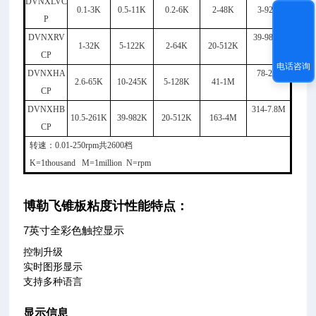
DVNXLVC
0.1-3K
0.5-11K
0.2-6K
2-48K
3-92K
P
DVNXRV
39-983K
1-32K
5-122K
2-64K
20-512K
CP
电话咨询
DVNXHA
78-2M
2.6-65K
10-245K
5-128K
41-1M
CP
DVNXHB
314-7.8M
10.5-261K
39-982K
20-512K
163-4M
CP
转速：0.01-250rpm共2600档
K=1thousand M=1million N=rpm
博勒飞锥板粘度
计性能
特点：
7
英寸全彩色触控显示
控制升级
实时图形显示
支持多种语言
显示信息