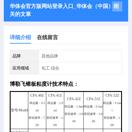
华体会官方版网站登录入口_华体会（中国）相
关的文章
详细介绍
在线留言
品牌
其他品牌
应用领域
化工,综合
博勒飞锥板粘度
计
技术特点：
CPA-40Z
CPA-41Z
CPA-52Z
CPA-42Z
CPA-51Z
样品量：0.5
样品量：2.0
样品量：0.5m
样品量：1.0ml
样品量：0.5ml
型号/Model
ml
ml
l
剪切速率：3.8
剪切速率：3.8
剪切速率：7.
剪切速率：2.
剪切速率：2.
4N
4N
5N
0N
0N