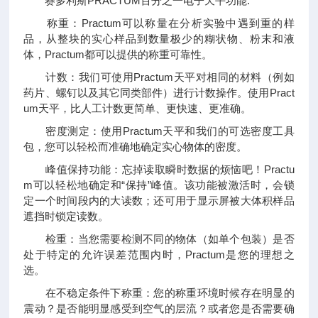
赛多利斯PRACTUM百分之一电子天平功能:
称重：Practum可以称量在分析实验中遇到重的样
品，从整块的实心样品到数量极少的糊状物、粉末和液
体，Practum都可以提供的称重可靠性。
计数：我们可使用Practum天平对相同的材料（例如
药片、螺钉以及其它同类部件）进行计数操作。使用Pract
um天平，比人工计数更简单、更快速、更准确。
密度测定：使用Practum天平和我们的可选密度工具
包，您可以轻松而准确地确定实心物体的密度。
峰值保持功能：忘掉读取瞬时数据的烦恼吧！Practu
m可以轻松地确定和“保持”峰值。该功能被激活时，会锁
定一个时间段内的大读数；还可用于显示屏被大体积样品
遮挡时锁定读数。
检重：当您需要检测不同的物体（如单个包装）是否
处于特定的允许误差范围内时，Practum是您的理想之
选。
在不稳定条件下称重：您的称重环境时候存在明显的
震动？是否能明显感受到空气的层流？或者您是否需要确