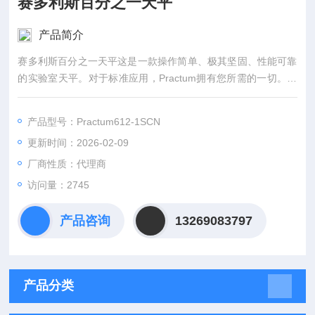
赛多利斯百分之一天平
产品简介
赛多利斯百分之一天平这是一款操作简单、极其坚固、性能可靠
的实验室天平。对于标准应用，Practum拥有您所需的一切。因
此您只需为您真正的需求付费。称重：Practum可以称量在分析
实验中遇到重的样品，从整块的实心样品到数量极少的糊状物、
产品型号：Practum612-1SCN
粉末和液体，Practum都可以提供的称重可靠性。
更新时间：2026-02-09
厂商性质：代理商
访问量：2745
产品咨询
13269083797
产品分类