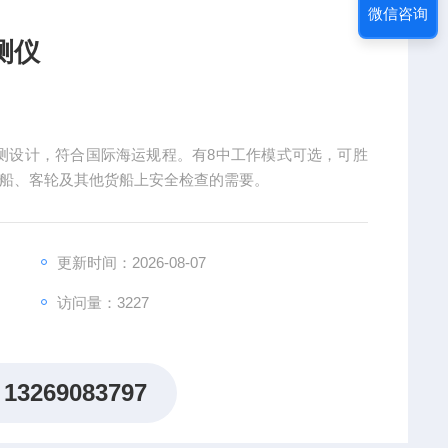
微信咨询
巡测仪
安全检测设计，符合国际海运规程。有8中工作模式可选，可胜
运输船、客轮及其他货船上安全检查的需要。
更新时间：2026-08-07
访问量：3227
13269083797