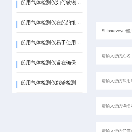
船用气体检测仪如何敏锐捕捉船舶内危险气体信号
船用气体检测仪在船舶维修时的重要作用
船用气体检测仪易于使用和维修
船用气体检测仪旨在确保船舶运营过程中的安全与环保
船用气体检测仪能够检测哪些气体？