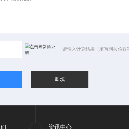
请输入计算结果（填写阿拉伯数
我们
资讯中心