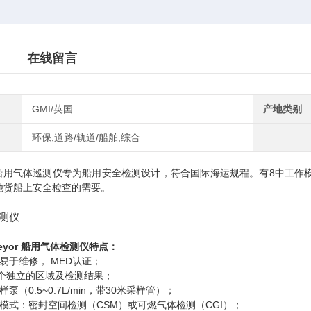
在线留言
GMI/英国
产地类别
环保,道路/轨道/船舶,综合
veyor船用气体巡测仪专为船用安全检测设计，符合国际海运规程。有8中工
他货船上安全检查的需要。
eyor
船用气体检测仪
特点：
易于维修， MED认证；
0个独立的区域及检测结果；
泵（0.5~0.7L/min，带30米采样管）；
模式：密封空间检测（CSM）或可燃气体检测（CGI）；