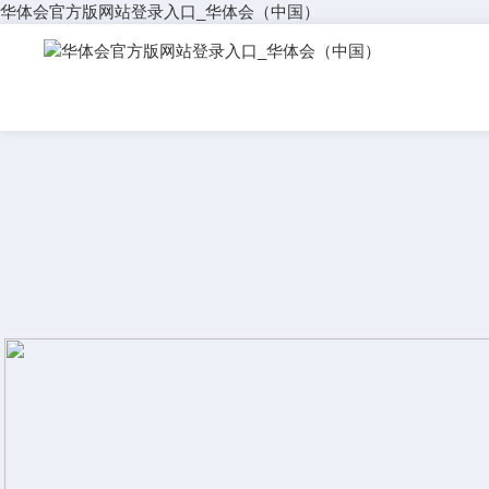
华体会官方版网站登录入口_华体会（中国）