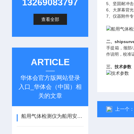
13269083797
5、坚固耐冲击
6、大屏幕背
7、仪器附件
查看全部
二、shipsurv
手提箱，颈部/
作说明，校准证
ARTICLE
三、技术参数
华体会官方版网站登录
入口_华体会（中国）相
关的文章
上一个
船用气体检测仪为船用安全检测而设计