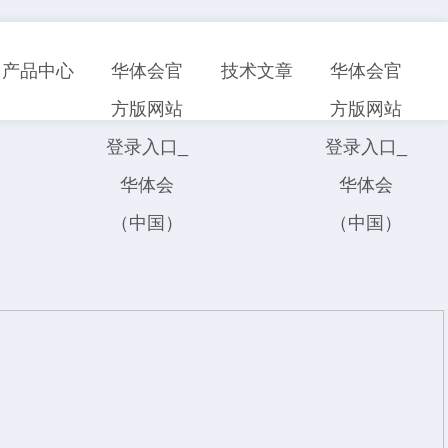
产品中心
华体会官
技术文章
华体会官
方版网站
方版网站
登录入口_
登录入口_
华体会
华体会
（中国）
（中国）