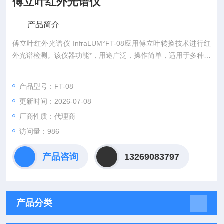
傅立叶红外光谱仪
产品简介
傅立叶红外光谱仪 InfraLUM°FT-08应用傅立叶转换技术进行红
外光谱检测。该仪器功能*，用途广泛，操作简单，适用于多种分
析研究，可根据研究目标进行扩展。该仪器具备高精度精光学性
能， 配备超高分辨率DLATGS 检测器，同时可配备多种附件。
产品型号：FT-08
出众的信噪比和光谱性能，确保检测数据的精准可靠。
更新时间：2026-07-08
厂商性质：代理商
访问量：986
产品咨询
13269083797
产品分类